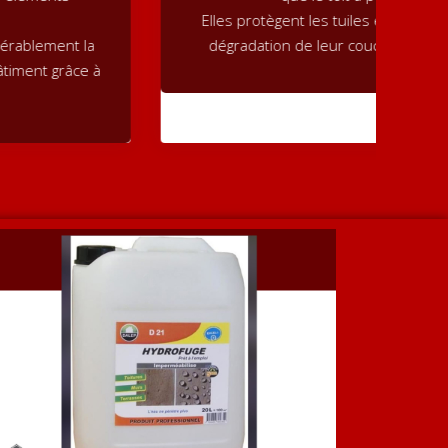
Elles protègent les tuiles et préviennent la
dégradation de leur couche supérieure.
Un