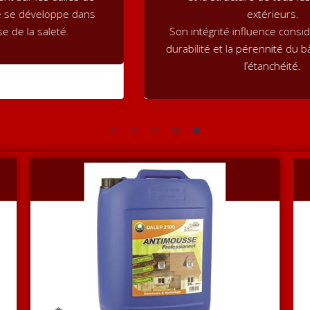
extérieurs.
Son intégrité influence considérablement la
durabilité et la pérennité du bâtiment grâce à
l’étanchéité.
1
2
3
4
5