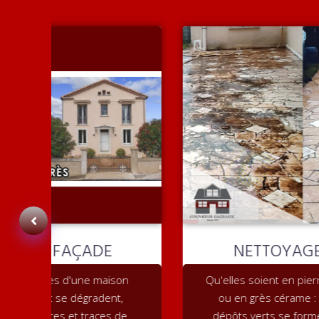
NETTOYAGE DALLAGE
on
Qu'elles soient en pierre naturelle, en béton
,
ou en grès cérame : avec le temps, des
de
dépôts verts se forment sur les dalles de