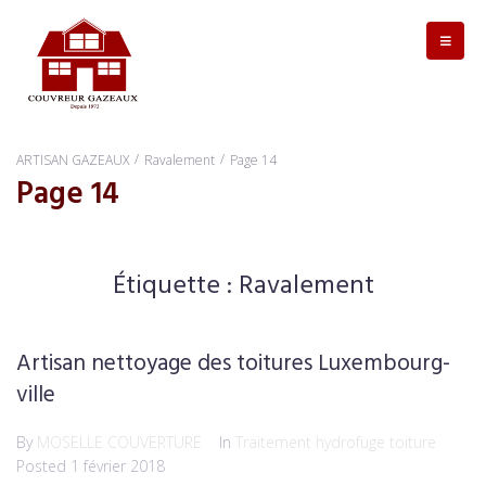
/
/
ARTISAN GAZEAUX
Ravalement
Page 14
Page 14
Étiquette :
Ravalement
Artisan nettoyage des toitures Luxembourg-
ville
By
MOSELLE COUVERTURE
In
Traitement hydrofuge toiture
Posted
1 février 2018