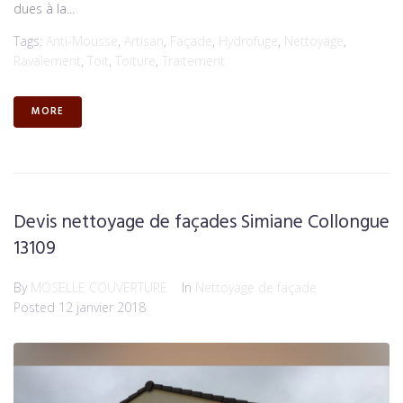
dues à la...
Tags:
Anti-Mousse
,
Artisan
,
Façade
,
Hydrofuge
,
Nettoyage
,
Ravalement
,
Toit
,
Toiture
,
Traitement
MORE
Devis nettoyage de façades Simiane Collongue
13109
By
MOSELLE COUVERTURE
In
Nettoyage de façade
Posted
12 janvier 2018